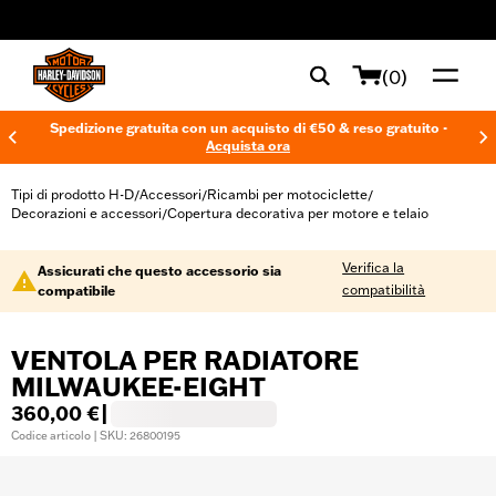
web accessibility
(0)
Spedizione gratuita con un acquisto di €50 & reso gratuito -
Acquista ora
Tipi di prodotto H-D
Accessori
Ricambi per motociclette
/
/
/
Decorazioni e accessori
Copertura decorativa per motore e telaio
/
Verifica la
Assicurati che questo accessorio sia
compatibilità
compatibile
VENTOLA PER RADIATORE
MILWAUKEE-EIGHT
360,00 €
|
Codice articolo | SKU: 26800195