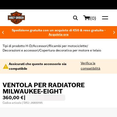
web accessibility
(0)
Spedizione gratuita con un acquisto di €50 & reso gratuito -
Acquista ora
Tipi di prodotto H-D
Accessori
Ricambi per motociclette
/
/
/
Decorazioni e accessori
Copertura decorativa per motore e telaio
/
Verifica la
Assicurati che questo accessorio sia
compatibilità
compatibile
VENTOLA PER RADIATORE
MILWAUKEE-EIGHT
360,00 €
|
Codice articolo | SKU: 26800195