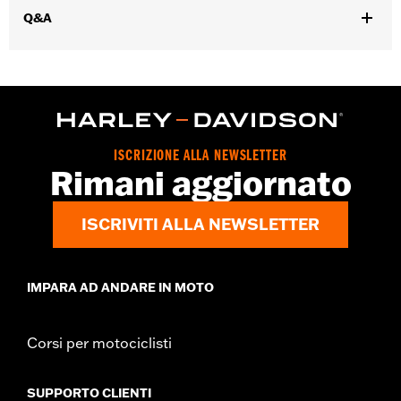
e Road Glide potrebbe richiedere l'aggiornamento del Digital
Q&A
Technician da parte di un concessionario Harley-Davidson, per i
dettagli consultare il concessionario locale.
Istruzioni di installazione
Collezione:
Switchback
Diametro:
1.5
ISCRIZIONE ALLA NEWSLETTER
Rimani aggiornato
ISCRIVITI ALLA NEWSLETTER
IMPARA AD ANDARE IN MOTO
Corsi per motociclisti
SUPPORTO CLIENTI