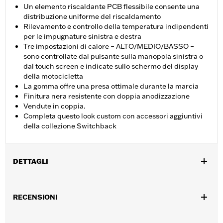
Un elemento riscaldante PCB flessibile consente una
distribuzione uniforme del riscaldamento
Rilevamento e controllo della temperatura indipendenti
per le impugnature sinistra e destra
Tre impostazioni di calore – ALTO/MEDIO/BASSO –
sono controllate dal pulsante sulla manopola sinistra o
dal touch screen e indicate sullo schermo del display
della motocicletta
La gomma offre una presa ottimale durante la marcia
Finitura nera resistente con doppia anodizzazione
Vendute in coppia.
Completa questo look custom con accessori aggiuntivi
della collezione Switchback
DETTAGLI
Adatto ai modelli FLHXSE, FLTRXSE dal '23 in poi, FLHX, FLTRX,
FLTRXSTSE dal '24 in poi, FLHXU dal '25 in poi, Softail dal '25 in
RECENSIONI
poi (eccetto FXBB e FXBR) e FLHXL, FLHXLSE, FLHXSTSE e
FLTRXL dal '26. L'installazione su alcuni modelli '24 Street Glide