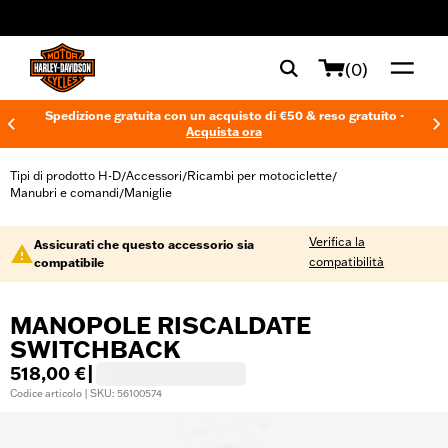
web accessibility
(0)
Spedizione gratuita con un acquisto di €50 & reso gratuito -
Acquista ora
Tipi di prodotto H-D
Accessori
Ricambi per motociclette
/
/
/
Manubri e comandi
Maniglie
/
Verifica la
Assicurati che questo accessorio sia
compatibilità
compatibile
MANOPOLE RISCALDATE
SWITCHBACK
518,00 €
|
Codice articolo | SKU: 56100574