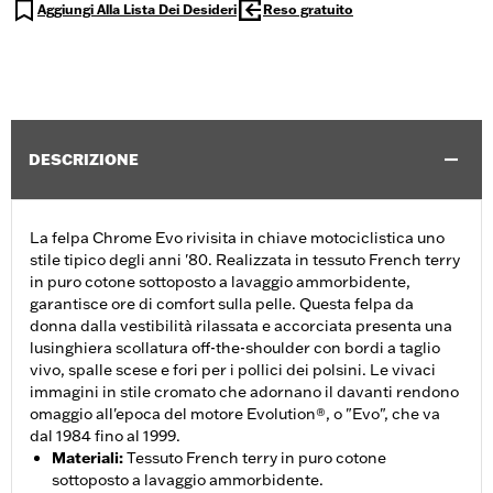
Aggiungi Alla Lista Dei Desideri
Reso gratuito
DESCRIZIONE
La felpa Chrome Evo rivisita in chiave motociclistica uno
stile tipico degli anni '80. Realizzata in tessuto French terry
in puro cotone sottoposto a lavaggio ammorbidente,
garantisce ore di comfort sulla pelle. Questa felpa da
donna dalla vestibilità rilassata e accorciata presenta una
lusinghiera scollatura off-the-shoulder con bordi a taglio
vivo, spalle scese e fori per i pollici dei polsini. Le vivaci
immagini in stile cromato che adornano il davanti rendono
omaggio all'epoca del motore Evolution®, o "Evo", che va
dal 1984 fino al 1999.
Materiali
:
Tessuto French terry in puro cotone
sottoposto a lavaggio ammorbidente.