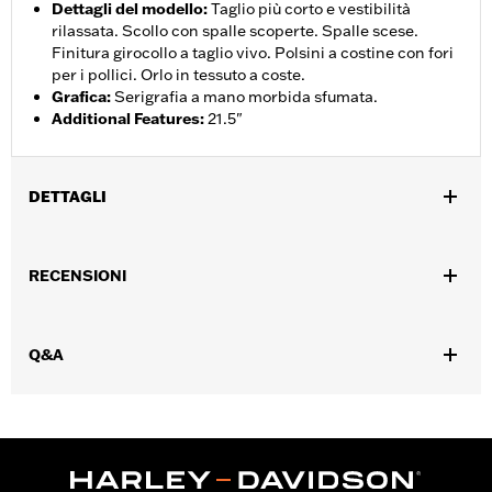
Dettagli del modello
:
Taglio più corto e vestibilità
rilassata. Scollo con spalle scoperte. Spalle scese.
Finitura girocollo a taglio vivo. Polsini a costine con fori
per i pollici. Orlo in tessuto a coste.
Grafica
:
Serigrafia a mano morbida sfumata.
Additional Features
:
21.5"
DETTAGLI
Genere:
Donna
RECENSIONI
GARANZIA:
Garanzia limitata di 2 anni – Visitare la pagina
www.h-d.com/warranty
per le informazioni complete
Origine:
Articolo d'importazione
Q&A