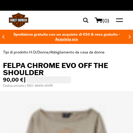
web accessibility
(0)
Spedizione gratuita con un acquisto di €50 & reso gratuito -
Acquista ora
Tipi di prodotto H-D
Donna
Abbigliamento da casa da donna
/
/
FELPA CHROME EVO OFF THE
SHOULDER
90,00 €
|
Codice articolo | SKU: 96419-25VW