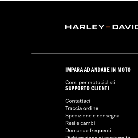
Materiale:
Aluminum
Contenuto della confezione:
Morsett
Pullback:
1.7
UDM pullback:
Pollici
NOTE:
Su alcuni modelli, l'installazio
frizione e/o del comando del gas
manubrio. Consulta le normative 
IMPARA AD ANDARE IN MOTO
Corsi per motociclisti
SUPPORTO CLIENTI
Contattaci
Traccia ordine
Spedizione e consegna
Resi e cambi
Domande frequenti
Dichiarazione di conformità