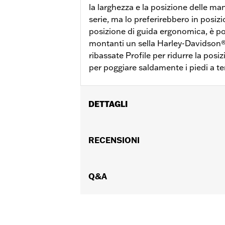
la larghezza e la posizione delle ma
serie, ma lo preferirebbero in posiz
posizione di guida ergonomica, è po
montanti un sella Harley-Davidson
ribassate Profile per ridurre la posi
per poggiare saldamente i piedi a te
DETTAGLI
polliciAdatto alla maggior parte dei
FXBRS, FXST, FLTRXRRSE dal '25 in poi,
RECENSIONI
separato di componenti aggiuntivi. Co
Istruzioni di installazione
Diametro:
Q&A
1.25
UDM diametro materiale:
Pollici
Altezza:
6 Inches
Venduti singolarmente:
Ciascuno
UDM altezza materiale:
Pollici