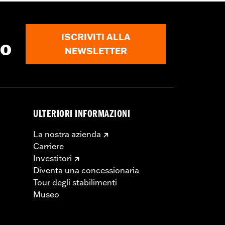
ISCRIVITI ALLA
to
NEWSLETTER
chiedere una modifica del cavo della
rme che limitano l'altezza del
gi in vigore.
ULTERIORI INFORMAZIONI
La nostra azienda
Carriere
Investitori
Diventa una concessionaria
Tour degli stabilimenti
Museo