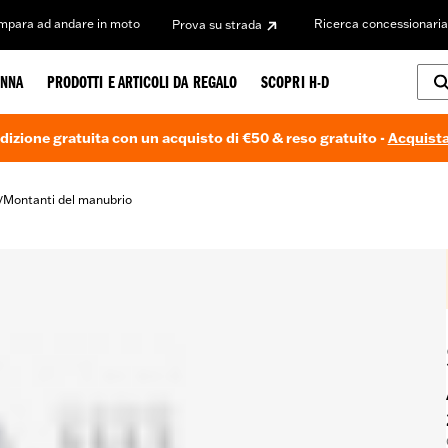
Impara ad andare in moto
Ricerca concessionaria
Prova su strada
NNA
PRODOTTI E ARTICOLI DA REGALO
SCOPRI H-D
dizione gratuita con un acquisto di €50 & reso gratuito -
Acquista
Montanti del manubrio
/