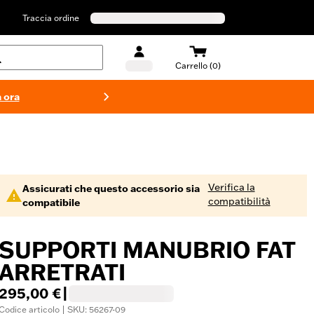
Traccia ordine
Carrello (0)
 ora
Costumi d
Verifica la
Assicurati che questo accessorio sia
compatibilità
compatibile
SUPPORTI MANUBRIO FAT
ARRETRATI
295,00 €
|
Codice articolo | SKU: 56267-09