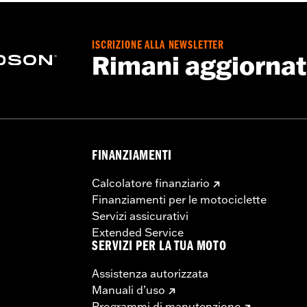
i manubrio, montanti e viti
ISCRIZIONE ALLA NEWSLETTER
Rimani aggiorna
ne di determinati tipi di manubrio e di montanti potrebbe ri
 e delle tubazioni dei freni. In molte zone esistono delle no
locali per assicurarti che la tua moto sia conforme alle leg
FINANZIAMENTI
Calcolatore finanziario
Finanziamenti per le motociclette
Servizi assicurativi
Extended Service
SERVIZI PER LA TUA MOTO
Assistenza autorizzata
Manuali d’uso
Programmi di manutenzione