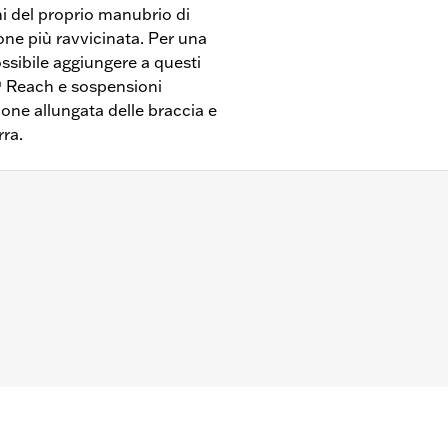
ni del proprio manubrio di
ione più ravvicinata. Per una
ssibile aggiungere a questi
® Reach e sospensioni
zione allungata delle braccia e
rra.
 manubri da 1,25 pollici. Non compatibile con i modelli FX
 Springer™, Touring dal '24 in poi, Trike e Revolution Max d
ntattare il concessionario per maggiori informazioni.