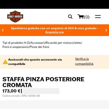
web accessibility
(0)
Spedizione gratuita con un acquisto di €50 & reso gratuito -
Acquista ora
Tipi di prodotto H-D
Accessori
Ricambi per motociclette
/
/
/
Freni e sospensioni
Pinze dei freni
/
Verifica la
Assicurati che questo accessorio sia
compatibilità
compatibile
STAFFA PINZA POSTERIORE
CROMATA
173,00 €
|
Codice articolo | SKU: 42002-08