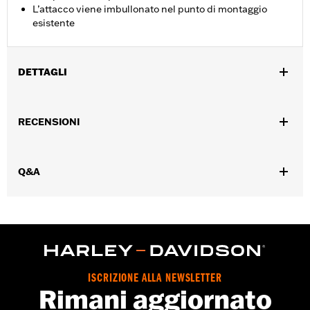
L’attacco viene imbullonato nel punto di montaggio
esistente
DETTAGLI
Per modelli Dyna® ‘08-’17.
Istruzioni di installazione
RECENSIONI
Posizionamento sulla moto:
Posteriore
Venduti singolarmente:
Ciascuno
Contenuto della confezione:
Solo staffa di montaggio
Q&A
ISCRIZIONE ALLA NEWSLETTER
Rimani aggiornato