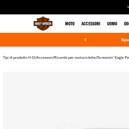
web accessibility
MOTO
ACCESSORI
UOMO
DO
Spe
Tipi di prodotto H-D
Accessori
Ricambi per motociclette
Screamin' Eagle P
/
/
/