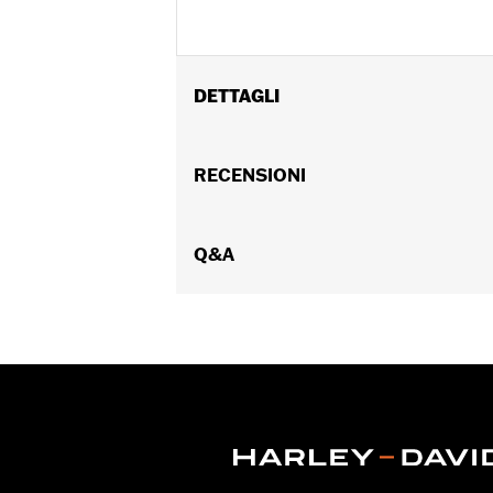
DETTAGLI
Adatto ai modelli FLHXSE e FLTRXSE d
Istruzioni di installazione
RECENSIONI
GARANZIA:
,,,,,,,,,,,,,,,,,,,,,,,,,,,,,,,,,,,,,,,,,,,,,,,,
Q&A