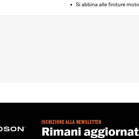
Si abbina alle finiture mot
al '23 in poi e FLHX, FLTRX e FLTRXSTSE dal '24 in poi.
,,,,,,,,,,,,,,,,,,
ISCRIZIONE ALLA NEWSLETTER
Rimani aggiorna