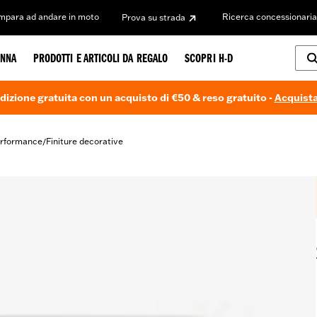
Impara ad andare in moto
Ricerca concessionaria
Prova su strada
NNA
PRODOTTI E ARTICOLI DA REGALO
SCOPRI H-D
dizione gratuita con un acquisto di €50 & reso gratuito -
Acquista
erformance
Finiture decorative
/