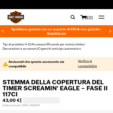
web accessibility
(0)
Spedizione gratuita con un acquisto di €50 & reso gratuito -
Acquista ora
Tipi di prodotto H-D
Accessori
Ricambi per motociclette
/
/
/
Decorazioni e accessori
Coperchi anticipo automatico
/
Verifica la
Assicurati che questo accessorio sia
compatibilità
compatibile
STEMMA DELLA COPERTURA DEL
TIMER SCREAMIN' EAGLE – FASE II
117CI
43,00 €
|
Codice articolo | SKU: 14102071