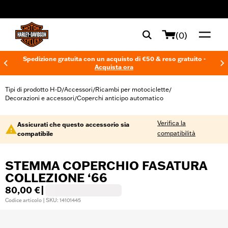
web accessibility
(0)
Spedizione gratuita con un acquisto di €50 & reso gratuito -
Acquista ora
Tipi di prodotto H-D
Accessori
Ricambi per motociclette
/
/
/
Decorazioni e accessori
Coperchi anticipo automatico
/
Verifica la
Assicurati che questo accessorio sia
compatibilità
compatibile
STEMMA COPERCHIO FASATURA
COLLEZIONE ‘66
80,00 €
|
Codice articolo | SKU: 14101445