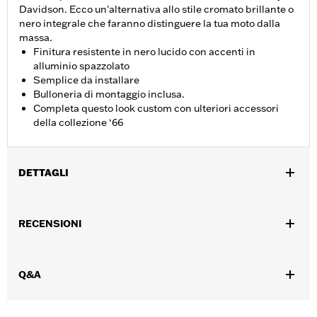
Davidson. Ecco un'alternativa allo stile cromato brillante o
nero integrale che faranno distinguere la tua moto dalla
massa.
Finitura resistente in nero lucido con accenti in
alluminio spazzolato
Semplice da installare
Bulloneria di montaggio inclusa.
Completa questo look custom con ulteriori accessori
della collezione ‘66
DETTAGLI
Per modelli dotati di motore Revolution Max dal ‘21 in poi.
Istruzioni di installazione
RECENSIONI
Collezione:
Collezione ’66
Venduti singolarmente:
Ciascuno
Contenuto della confezione:
Medaglione fasatura, bulloneria di
Q&A
montaggio e istruzioni di installazione
GARANZIA:
,,,,,,,,,,,,,,,,,,,,,,,,,,,,,,,,,,,,,,,,,,,,,,,,,,,,,,,,,,,,,,,,,,,