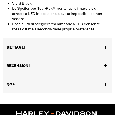
Vivid Black
Lo Spoiler per Tour-Pak® monta luci di marcia e di
arresto a LED in posizione elevata impossibili da non
vedere
Possibilità di scegliere tra lampade a LED con lente
rossa o fumé a seconda delle proprie preferenze
DETTAGLI
Adatto ai modelli Touring dal '14 in poi (eccetto FLHXSE,
FLTRXSE dal '23 in poi, FLHX, FLTRX, FLTRXSTSE dal '24 in poi,
RECENSIONI
FLHXU, FLTRXRRSE dal '25 in poi e FLHLT, FLHLTSE, FLHXL,
FLHXLSE, FLHXSTSE, FLTRT e FLTRXL dal '26 in poi) e Tri-
Glide dal '14 in poi dotati di bauletto King o Chopped Tour-Pak.
Q&A
L'installazione richiede l'acquisto separato del kit di
illuminazione per spoiler coperchio Tour-Pak P/N 53000238 o
53000239. Non compatibile con modelli HDI.
Venduto/i separatamente:
Kit Luci LED
Contenuto della confezione:
Solo spoiler per Tour Pak