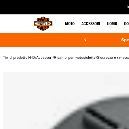
web accessibility
MOTO
ACCESSORI
UOMO
DO
Spe
Tipi di prodotto H-D
Accessori
Ricambi per motociclette
Sicurezza e rimess
/
/
/