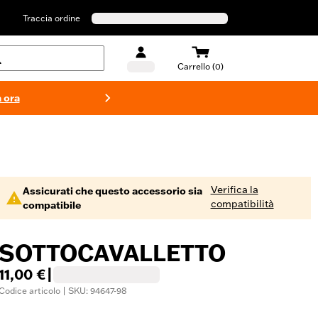
Traccia ordine
Carrello (0)
 ora
Costumi d
Verifica la
Assicurati che questo accessorio sia
compatibilità
compatibile
SOTTOCAVALLETTO
11,00 €
|
Codice articolo | SKU: 94647-98