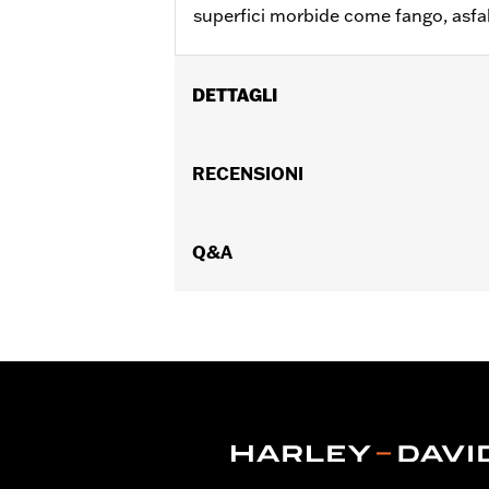
superfici morbide come fango, asfal
DETTAGLI
Adatto a tutte le motociclette equipag
Venduti singolarmente:
RECENSIONI
Ciascuno
Contenuto della confezione:
Solo il 
Q&A