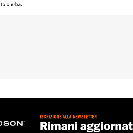
to o erba.
giate con un cavalletto laterale. Non per modelli FLTRXRRSE
pad per il cavalletto
ISCRIZIONE ALLA NEWSLETTER
Rimani aggiorna