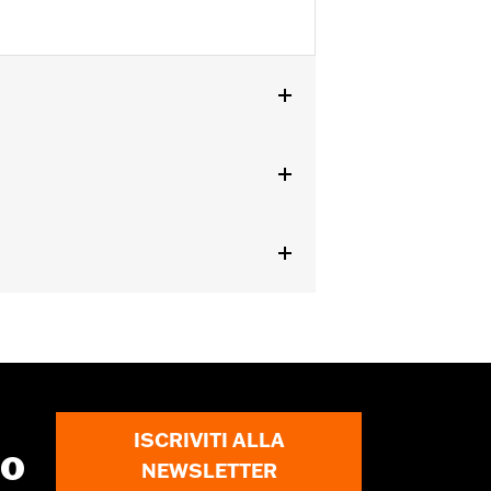
 dal '25 in poi.
ISCRIVITI ALLA
to
NEWSLETTER