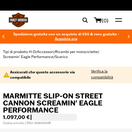
web accessibility
(0)
Spedizione gratuita con un acquisto di €50 & reso gratuito -
Acquista ora
Tipi di prodotto H-D
Accessori
Ricambi per motociclette
/
/
/
Screamin' Eagle Performance
Scarico
/
Verifica la
Assicurati che questo accessorio sia
compatibilità
compatibile
MARMITTE SLIP-ON STREET
CANNON SCREAMIN' EAGLE
PERFORMANCE
1.097,00 €
|
Codice articolo | SKU: 64900554B