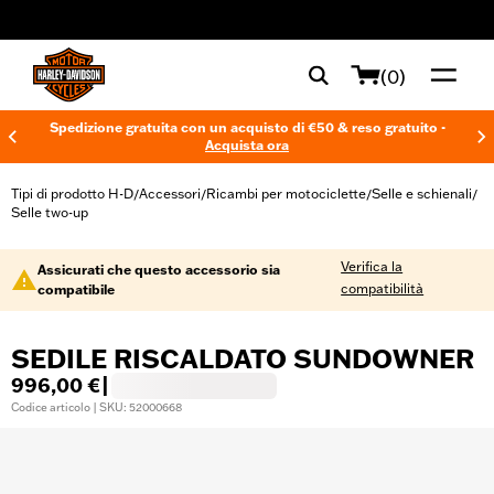
web accessibility
(0)
Spedizione gratuita con un acquisto di €50 & reso gratuito -
Acquista ora
Tipi di prodotto H-D
Accessori
Ricambi per motociclette
Selle e schienali
/
/
/
/
Selle two-up
Verifica la
Assicurati che questo accessorio sia
compatibilità
compatibile
SEDILE RISCALDATO SUNDOWNER
996,00 €
|
Codice articolo | SKU: 52000668