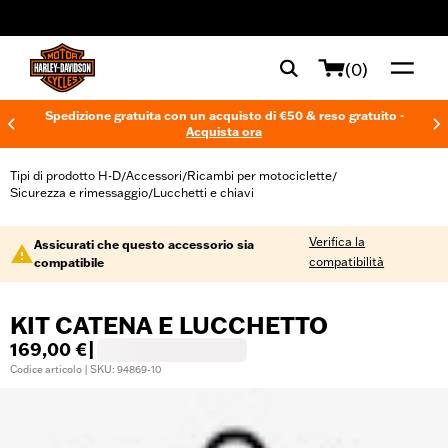
web accessibility
(0)
Spedizione gratuita con un acquisto di €50 & reso gratuito -
Acquista ora
Tipi di prodotto H-D
Accessori
Ricambi per motociclette
/
/
/
Sicurezza e rimessaggio
Lucchetti e chiavi
/
Verifica la
Assicurati che questo accessorio sia
compatibilità
compatibile
KIT CATENA E LUCCHETTO
169,00 €
|
Codice articolo | SKU: 94869-10