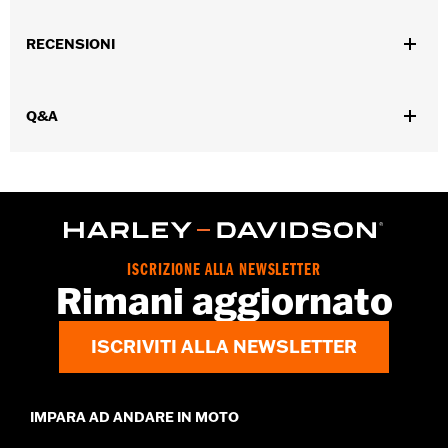
Interfono
Istruzioni di installazione
RECENSIONI
Venduti singolarmente:
Ciascuno
Contenuto della confezione:
Catena con manicotto in nylon e
lucchetto, con 1 chiave con punto luce e 2 chiavi a lama
Q&A
ATTENZIONE:
Prima di adoperare la motocicletta, rimuovere il
lucchetto. La mancata rimozione del lucchetto
può provocare lesioni gravi o morte.
NOTE:
Il servizio di registrazione e sostituzione “KEY SAFE”
viene fornito dalla ditta produttrice del lucchetto. Le
informazioni sono incluse nell’imballaggio del prodotto.
ISCRIZIONE ALLA NEWSLETTER
Rimani aggiornato
ISCRIVITI ALLA NEWSLETTER
IMPARA AD ANDARE IN MOTO