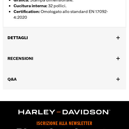
Grafica
:
Stampa dimensionale.
Cucitura interna
:
32 pollici.
Certification
:
Omologato allo standard EN 17092-
4:2020
DETTAGLI
Genere:
Donna
,
,
RECENSIONI
Caratteristiche funzionali:
Ventilato
Impermeabile
Cuciture
,
,
,
,
sigillate
Vita regolabile
Ginocchio rinforzato
Sella rinforzata
,
,
Tasche con cerniera
Pannelli resistenti al calore
Linguette
,
,
Q&A
regolabili
Riflettente
Protezione inclusa
GARANZIA:
Garanzia limitata di 2 anni - Visitare
www.h-
d.com/warranty
per tutti i dettagli
Origine:
D’importazione
ISCRIZIONE ALLA NEWSLETTER