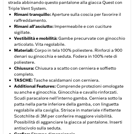
strada abbinando questo pantalone alla giacca Quest con
Triple Vent System.
Rimani tranquillo
:
Aperture sulla coscia per favorire il
raffreddamento.
Rimani all’asciutto
:
Impermeabile e con cuciture
sigillate.
Vestibilità e mobilità
:
Gambe precurvate con ginocchio
articolato. Vita regolabile.
Materiali
:
Corpo in tela 100% poliestere. Rinforzi a 900
denari su ginocchia e seduta. Fodera in 100% rete di
poliestere.
Chiusura
:
Chiusura a scatto con cerniera e soffietto
completo.
TASCHE
:
Tasche scaldamani con cerniera.
Additional Features
:
Comprende protezioni omologate
su anche e ginocchia. Ginocchia e cavallo rinforzati.
Scudi paracalore nell’interno gamba. Cerniera sotto la
patta nella parte inferiore della gamba, con linguetta
regolabile alla caviglia. Strisce in materiale riflettente
Scotchlite di 3M per conferire maggiore visibilità.
Possibilità di agganciare la giacca al pantalone. Inserti
antiscivolo sulla seduta.