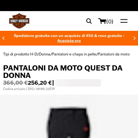
web accessibility
(0)
Spedizione gratuita con un acquisto di €50 & reso gratuito -
Acquista ora
Tipi di prodotto H-D
Donna
Pantaloni e chaps in pelle
Pantaloni da moto
/
/
/
PANTALONI DA MOTO QUEST DA
DONNA
366,00 €
256,20 €
|
Codice articolo | SKU: 98186-22EW