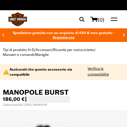
web accessibility
(0)
Spedizione gratuita con un acquisto di €50 & reso gratuito -
Acquista ora
Tipi di prodotto H-D
Accessori
Ricambi per motociclette
/
/
/
Manubri e comandi
Maniglie
/
Verifica la
Assicurati che questo accessorio sia
compatibilità
compatibile
MANOPOLE BURST
186,00 €
|
Codice articolo | SKU: 56100101A