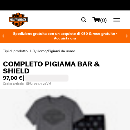
web accessibility
(0)
Spedizione gratuita con un acquisto di €50 & reso gratuito -
Acquista ora
Tipi di prodotto H-D
Uomo
Pigiami da uomo
/
/
COMPLETO PIGIAMA BAR &
SHIELD
97,00 €
|
Codice articolo | SKU: 96471-25VM