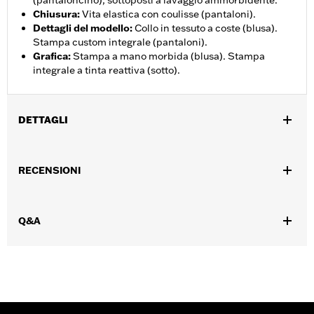
(pantaloncino), sottoposti a lavaggio ammorbidente.
Chiusura
:
Vita elastica con coulisse (pantaloni).
Dettagli del modello
:
Collo in tessuto a coste (blusa).
Stampa custom integrale (pantaloni).
Grafica
:
Stampa a mano morbida (blusa). Stampa
integrale a tinta reattiva (sotto).
DETTAGLI
Genere:
Uomo
RECENSIONI
GARANZIA:
Garanzia limitata di 2 anni – Visitare la pagina
www.h-d.com/warranty
per le informazioni complete
Origine:
Articolo d'importazione
Q&A