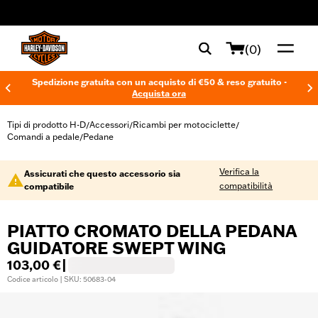
web accessibility
(0)
Spedizione gratuita con un acquisto di €50 & reso gratuito -
Acquista ora
Tipi di prodotto H-D
Accessori
Ricambi per motociclette
/
/
/
Comandi a pedale
Pedane
/
Verifica la
Assicurati che questo accessorio sia
compatibilità
compatibile
PIATTO CROMATO DELLA PEDANA
GUIDATORE SWEPT WING
103,00 €
|
Codice articolo | SKU: 50683-04