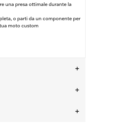
re una presa ottimale durante la
pleta, o parti da un componente per
a tua moto custom
E dal '25 in poi) dotati di pedaline
pporti per le pedane passeggero.