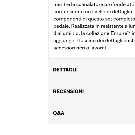
mentre le scanalature profonde atti
conferiscono un livello di dettaglio a
componenti di questo set completo
pedale. Realizzata in resistente allu
d’alluminio, la collezione Empire™ i
aggiunge il fascino dei dettagli cust
accessori neri o lavorati.
DETTAGLI
Compatibile con la postazione del pass
passeggero di serie o accessorie. Per 
RECENSIONI
Istruzioni di installazione
Collezione:
Empire
Posizione guidatore:
Q&A
Passeggero
Venduti singolarmente:
Coppia
Contenuto della confezione:
Pedalin