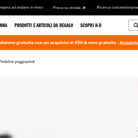
Impara ad andare in moto
Ricerca concessionaria
Prova su strada
NNA
PRODOTTI E ARTICOLI DA REGALO
SCOPRI H-D
dizione gratuita con un acquisto di €50 & reso gratuito -
Acquista
Pedaline poggiapiedi