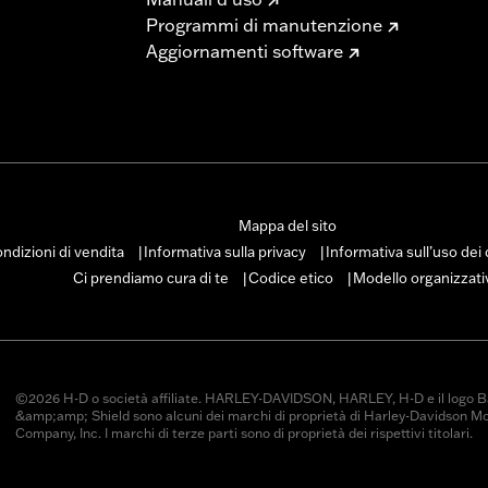
Programmi di manutenzione
Aggiornamenti software
Mappa del sito
ndizioni di vendita
Informativa sulla privacy
Informativa sull’uso dei
|
|
Ci prendiamo cura di te
Codice etico
Modello organizzati
|
|
©2026 H-D o società affiliate. HARLEY-DAVIDSON, HARLEY, H-D e il logo B
&amp;amp; Shield sono alcuni dei marchi di proprietà di Harley-Davidson M
Company, Inc. I marchi di terze parti sono di proprietà dei rispettivi titolari.