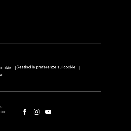
Gestisci le preferenze sui cookie
 cookie
|
|
vo
ar
otor