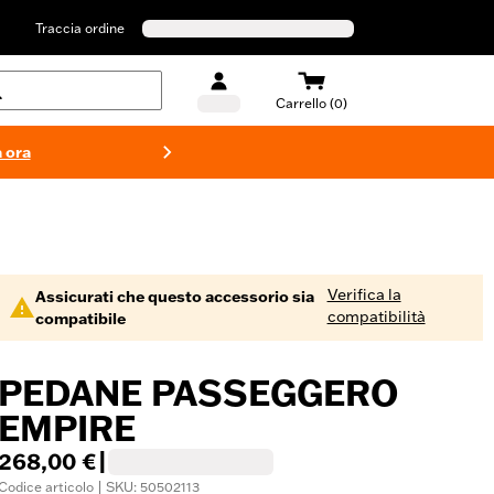
Traccia ordine
Carrello (0)
 ora
Costumi d
Verifica la
Assicurati che questo accessorio sia
compatibilità
compatibile
PEDANE PASSEGGERO
EMPIRE
268,00 €
|
Codice articolo | SKU: 50502113