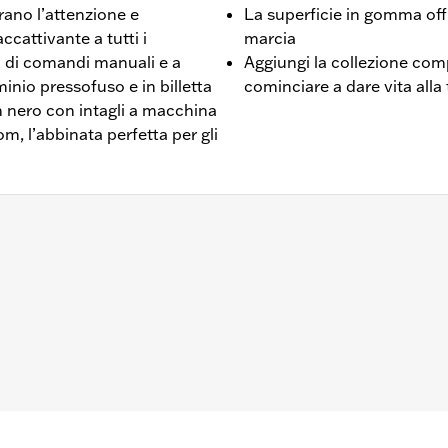
rano l’attenzione e
La superficie in gomma off
ccattivante a tutti i
marcia
 di comandi manuali e a
Aggiungi la collezione com
minio pressofuso e in billetta
cominciare a dare vita all
n nero con intagli a macchina
om, l’abbinata perfetta per gli
eggero su tutti i modelli Touring (esclusi i modelli FLTRXRRS
i veicoli singoli è necessario acquistare separatamente i su
e poggiapiedi destra e sinistra e istruzioni di montaggio