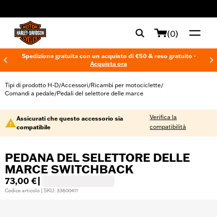
web accessibility
(0)
Spedizione gratuita con un acquisto di €50 & reso gratuito -
Acquista ora
Tipi di prodotto H-D
Accessori
Ricambi per motociclette
/
/
/
Comandi a pedale
Pedali del selettore delle marce
/
Verifica la
Assicurati che questo accessorio sia
compatibilità
compatibile
PEDANA DEL SELETTORE DELLE
MARCE SWITCHBACK
73,00 €
|
Codice articolo | SKU: 33600411