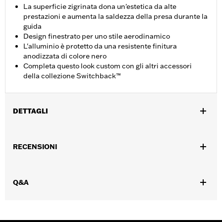
La superficie zigrinata dona un'estetica da alte
prestazioni e aumenta la saldezza della presa durante la
guida
Design finestrato per uno stile aerodinamico
L'alluminio è protetto da una resistente finitura
anodizzata di colore nero
Completa questo look custom con gli altri accessori
della collezione Switchback™
DETTAGLI
Per tutti i modelli (esclusi i modelli FLTRXRRSE dal '25 in poi, i
modelli dotati di motore Revolution Max, i modelli VRSC '06-'17
RECENSIONI
con comandi avanzati e i modelli XR 17 '08-'13).
Istruzioni di installazione
Collezione:
Switchback
Q&A
GARANZIA:
Garanzia limitata di 1 anno – Visitare la pagina
www.h-d.com/warranty
per tutti i dettagli