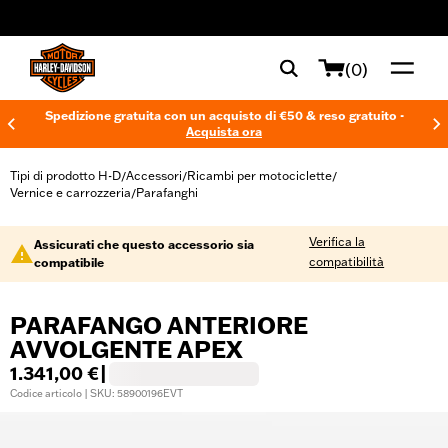
web accessibility
(0)
Spedizione gratuita con un acquisto di €50 & reso gratuito -
Acquista ora
Tipi di prodotto H-D
Accessori
Ricambi per motociclette
/
/
/
Vernice e carrozzeria
Parafanghi
/
Verifica la
Assicurati che questo accessorio sia
compatibilità
compatibile
PARAFANGO ANTERIORE
AVVOLGENTE APEX
1.341,00 €
|
Codice articolo | SKU: 58900196EVT