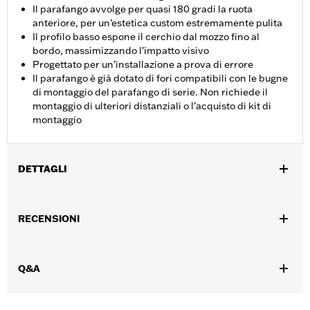
Il parafango avvolge per quasi 180 gradi la ruota
anteriore, per un’estetica custom estremamente pulita
Il profilo basso espone il cerchio dal mozzo fino al
bordo, massimizzando l’impatto visivo
Progettato per un’installazione a prova di errore
Il parafango è già dotato di fori compatibili con le bugne
di montaggio del parafango di serie. Non richiede il
montaggio di ulteriori distanziali o l’acquisto di kit di
montaggio
DETTAGLI
Adatto ai modelli Touring '14-'24 (eccetto i modelli FLHXSE e
FLTRXSE '23-'24 e FLHX, FLTRX e FLTRXSTSE '24) dotati di
RECENSIONI
combinazione di cerchi e pneumatici da 17 pollici, 18 pollici o 19
pollici. Non compatibile con il fregio per parafango P/N
59600003 o 59600006. Non compatibile con i modelli Trike.
Q&A
Istruzioni di installazione
Venduti singolarmente:
Ciascuno
Contenuto della confezione:
Parafango, bulloneria di