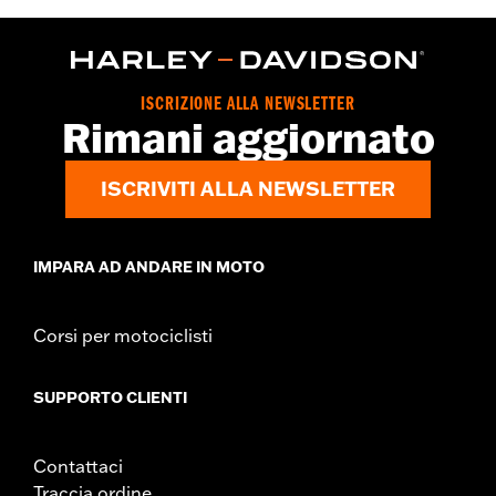
montaggio e istruzioni per l’installazione
GARANZIA:
Garanzia limitata di 2 anni – Visitare la pagina
www.h-d.com/warranty
per le informazioni complete
ISCRIZIONE ALLA NEWSLETTER
Rimani aggiornato
ISCRIVITI ALLA NEWSLETTER
IMPARA AD ANDARE IN MOTO
Corsi per motociclisti
SUPPORTO CLIENTI
Contattaci
Traccia ordine