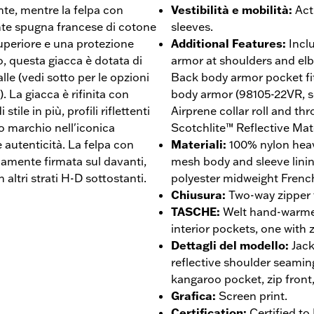
ante, mentre la felpa con
Vestibilità e mobilità
:
Act
nte spugna francese di cotone
sleeves.
 superiore e una protezione
Additional Features
:
Incl
, questa giacca è dotata di
armor at shoulders and el
e (vedi sotto per le opzioni
Back body armor pocket fi
. La giacca è rifinita con
body armor (98105-22VR, so
tile in più, profili riflettenti
Airprene collar roll and th
ro marchio nell'iconica
Scotchlite™ Reflective Mate
autenticità. La felpa con
Materiali
:
100% nylon heav
mamente firmata sul davanti,
mesh body and sleeve linin
 altri strati H-D sottostanti.
polyester midweight French
Chiusura
:
Two-way zipper f
TASCHE
:
Welt hand-warmer
interior pockets, one with 
Dettagli del modello
:
Jack
reflective shoulder seami
kangaroo pocket, zip front,
Grafica
:
Screen print.
Certification
:
Certified t