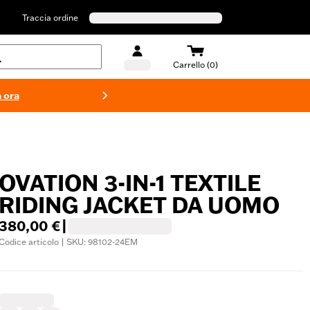
Traccia ordine
Carrello (0)
 ora
Costumi d
OVATION 3-IN-1 TEXTILE
RIDING JACKET DA UOMO
380,00 €
|
Codice articolo | SKU: 98102-24EM