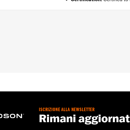
uccio
,
Impermeabile
,
Cuciture sigillate
,
Sistema â€œaction
e
,
Protezione inclusa
,
Tasche per protezioni
,
Riflettente
 Go to
www.h-d.com/warranty
for full details
ISCRIZIONE ALLA NEWSLETTER
Rimani aggiorna