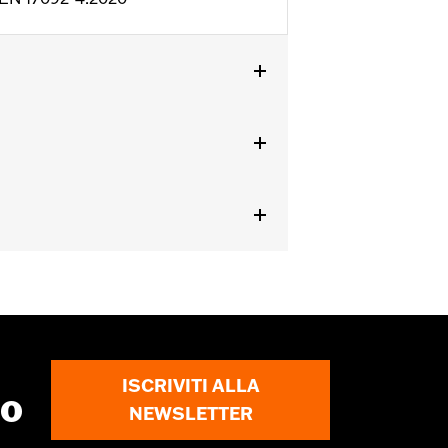
 backâ€� - Basic
,
Chiusura anteriore
ISCRIVITI ALLA
to
NEWSLETTER