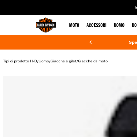
web accessibility
MOTO
ACCESSORI
UOMO
DO
Spe
Tipi di prodotto H-D
Uomo
Giacche e gilet
Giacche da moto
/
/
/