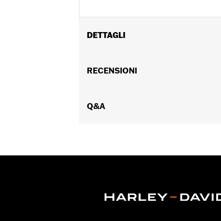
DETTAGLI
Genere:
Uomo
Caratteristiche funzionali:
RECENSIONI
Con capp
con cerniera a doppio cursore
,
Tasch
GARANZIA:
2 year limited warranty –
Jacket Style:
Q&A
3-in-1
Origine:
Imported