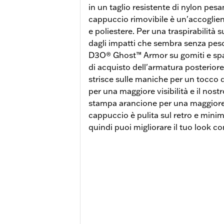
in un taglio resistente di nylon pes
cappuccio rimovibile è un'accoglie
e poliestere. Per una traspirabilità
dagli impatti che sembra senza peso
D3O® Ghost™ Armor su gomiti e spall
di acquisto dell'armatura posteriore)
strisce sulle maniche per un tocco di s
per una maggiore visibilità e il nost
stampa arancione per una maggiore 
cappuccio è pulita sul retro e mini
quindi puoi migliorare il tuo look con