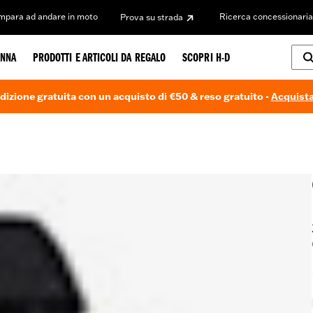
Impara ad andare in moto
Ricerca concessionaria
Prova su strada
NNA
PRODOTTI E ARTICOLI DA REGALO
SCOPRI H-D
dizione gratuita con un acquisto di €50 & reso gratuito -
Acquista