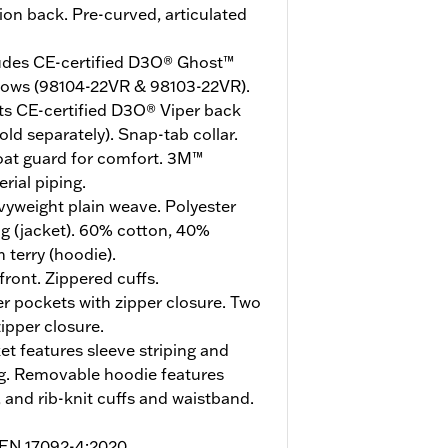
ion back. Pre-curved, articulated
udes CE-certified D3O® Ghost™
bows (98104-22VR & 98103-22VR).
ts CE-certified D3O® Viper back
ld separately). Snap-tab collar.
roat guard for comfort. 3M™
rial piping.
yweight plain weave. Polyester
g (jacket). 60% cotton, 40%
 terry (hoodie).
ront. Zippered cuffs.
 pockets with zipper closure. Two
zipper closure.
et features sleeve striping and
ng. Removable hoodie features
 and rib-knit cuffs and waistband.
o EN 17092-4:2020