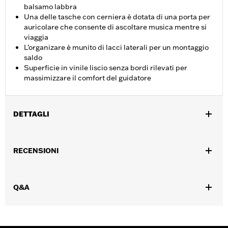
balsamo labbra
Una delle tasche con cerniera è dotata di una porta per
auricolare che consente di ascoltare musica mentre si
viaggia
L’organizare è munito di lacci laterali per un montaggio
saldo
Superficie in vinile liscio senza bordi rilevati per
massimizzare il comfort del guidatore
DETTAGLI
Adatto ai modelli dal '09 in poi dotati di schienale del guidatore
H-D®.
RECENSIONI
Istruzioni di installazione
Venduti singolarmente:
Ciascuno
Materiale:
Vinile
Q&A
Contenuto della confezione:
1 organizer