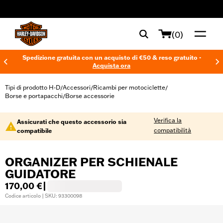
web accessibility
(0)
Spedizione gratuita con un acquisto di €50 & reso gratuito -
Acquista ora
Tipi di prodotto H-D
Accessori
Ricambi per motociclette
/
/
/
Borse e portapacchi
Borse accessorie
/
Verifica la
Assicurati che questo accessorio sia
compatibilità
compatibile
ORGANIZER PER SCHIENALE
GUIDATORE
170,00 €
|
Codice articolo | SKU: 93300098