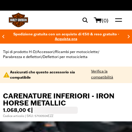
web accessibility
(0)
Spedizione gratuita con un acquisto di €50 & reso gratuito -
Acquista ora
Tipi di prodotto H-D
Accessori
Ricambi per motociclette
/
/
/
Parabrezza e deflettori
Deflettori per motocicletta
/
Verifica la
Assicurati che questo accessorio sia
compatibilità
compatibile
CARENATURE INFERIORI - IRON
HORSE METALLIC
1.068,00 €
|
Codice articolo | SKU: 57100504EZZ