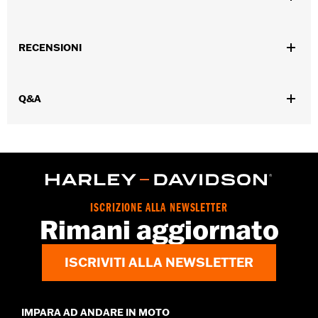
Genere:
Donna
RECENSIONI
GARANZIA:
Garanzia limitata di 2 anni – Visitare la pagina
www.h-d.com/warranty
per le informazioni complete
Origine:
Articolo d'importazione
Q&A
ISCRIZIONE ALLA NEWSLETTER
Rimani aggiornato
ISCRIVITI ALLA NEWSLETTER
IMPARA AD ANDARE IN MOTO