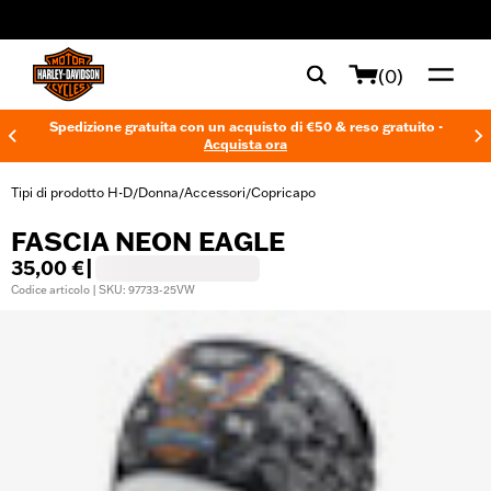
web accessibility
(0)
Spedizione gratuita con un acquisto di €50 & reso gratuito -
Acquista ora
Tipi di prodotto H-D
Donna
Accessori
Copricapo
/
/
/
FASCIA NEON EAGLE
35,00 €
|
Codice articolo | SKU: 97733-25VW