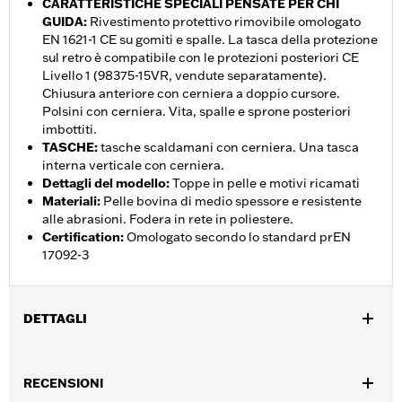
CARATTERISTICHE SPECIALI PENSATE PER CHI
GUIDA
:
Rivestimento protettivo rimovibile omologato
EN 1621-1 CE su gomiti e spalle. La tasca della protezione
sul retro è compatibile con le protezioni posteriori CE
Livello 1 (98375-15VR, vendute separatamente).
Chiusura anteriore con cerniera a doppio cursore.
Polsini con cerniera. Vita, spalle e sprone posteriori
imbottiti.
TASCHE
:
tasche scaldamani con cerniera. Una tasca
interna verticale con cerniera.
Dettagli del modello
:
Toppe in pelle e motivi ricamati
Materiali
:
Pelle bovina di medio spessore e resistente
alle abrasioni. Fodera in rete in poliestere.
Certification
:
Omologato secondo lo standard prEN
17092-3
DETTAGLI
Genere:
Donna
,
RECENSIONI
Caratteristiche funzionali:
Resistente allâ€™abrasione
Tasche