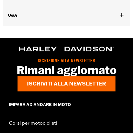
,
,
,
per protezioni
Imbottito
Tasche
Regolabile in vita con
,
linguette a scatto
Chiusura anteriore con cerniera a doppio
Q&A
cursore
GARANZIA:
Garanzia limitata di 5 anni – Visitare la pagina
www.h-d.com/warranty
per le informazioni complete
Origine:
Importata
ISCRIZIONE ALLA NEWSLETTER
Rimani aggiornato
ISCRIVITI ALLA NEWSLETTER
IMPARA AD ANDARE IN MOTO
Corsi per motociclisti