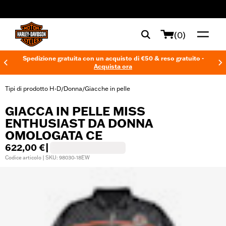
web accessibility
(0)
Spedizione gratuita con un acquisto di €50 & reso gratuito -
Acquista ora
Tipi di prodotto H-D
Donna
Giacche in pelle
/
/
GIACCA IN PELLE MISS
ENTHUSIAST DA DONNA
OMOLOGATA CE
622,00 €
|
Codice articolo | SKU: 98030-18EW