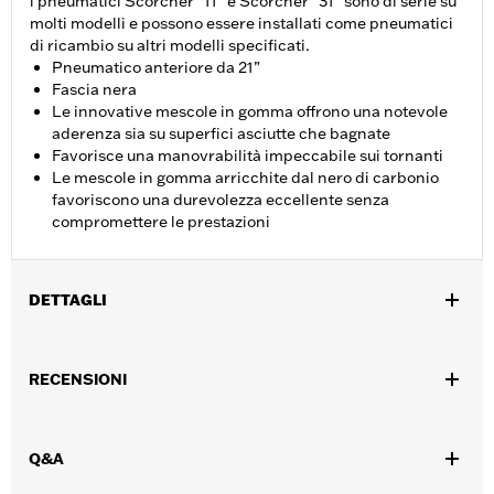
i pneumatici Scorcher “11” e Scorcher “31” sono di serie su
molti modelli e possono essere installati come pneumatici
di ricambio su altri modelli specificati.
Pneumatico anteriore da 21”
Fascia nera
Le innovative mescole in gomma offrono una notevole
aderenza sia su superfici asciutte che bagnate
Favorisce una manovrabilità impeccabile sui tornanti
Le mescole in gomma arricchite dal nero di carbonio
favoriscono una durevolezza eccellente senza
compromettere le prestazioni
DETTAGLI
Per modelli XL883C e 1200C ‘04-’10, XL1200V ‘12-’16 e FXDWG
‘10-’17.
RECENSIONI
Posizionamento sulla moto:
Anteriore
Venduti singolarmente:
Ciascuno
Contenuto della confezione:
Solo pneumatico
Q&A
Dimensione cerchio:
2.15 x 21