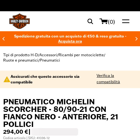
web accessibility
(0)
Spedizione gratuita con un acquisto di €50 & reso gratuito -
Acquista ora
Tipi di prodotto H-D
Accessori
Ricambi per motociclette
/
/
/
Ruote e pneumatici
Pneumatici
/
Verifica la
Assicurati che questo accessorio sia
compatibilità
compatibile
PNEUMATICO MICHELIN
SCORCHER - 80/90-21 CON
FIANCO NERO - ANTERIORE, 21
POLLICI
294,00 €
|
Codice articolo | SKU: 41036-12