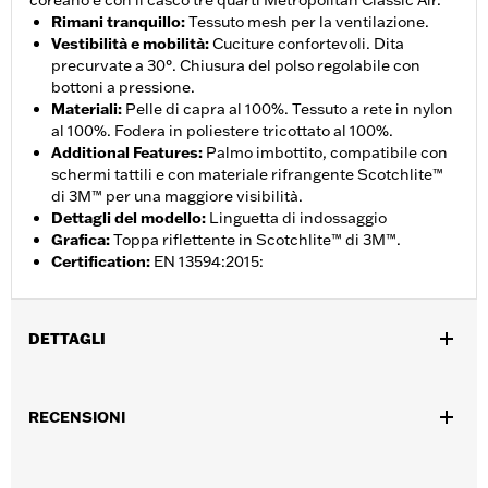
coreano e con il casco tre quarti Metropolitan Classic Air.
Rimani tranquillo
:
Tessuto mesh per la ventilazione.
Vestibilità e mobilità
:
Cuciture confortevoli. Dita
precurvate a 30°. Chiusura del polso regolabile con
bottoni a pressione.
Materiali
:
Pelle di capra al 100%. Tessuto a rete in nylon
al 100%. Fodera in poliestere tricottato al 100%.
Additional Features
:
Palmo imbottito, compatibile con
schermi tattili e con materiale rifrangente Scotchlite™
di 3M™ per una maggiore visibilità.
Dettagli del modello
:
Linguetta di indossaggio
Grafica
:
Toppa riflettente in Scotchlite™ di 3M™.
Certification
:
EN 13594:2015:
DETTAGLI
Genere:
Uomo
RECENSIONI
Caratteristiche funzionali:
Compatibile con schermi
,
,
,
touchscreen
Riflettente
Dita precurvate
Cuciture comfort
GARANZIA:
Garanzia limitata di 2 anni - Visitare
www.h-