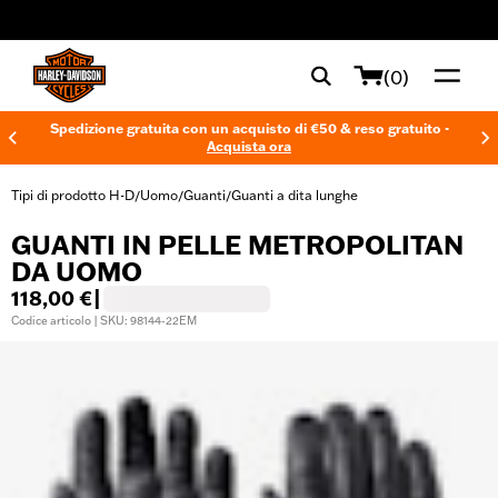
web accessibility
(0)
Spedizione gratuita con un acquisto di €50 & reso gratuito -
Acquista ora
Tipi di prodotto H-D
Uomo
Guanti
Guanti a dita lunghe
/
/
/
GUANTI IN PELLE METROPOLITAN
DA UOMO
118,00 €
|
Codice articolo | SKU: 98144-22EM