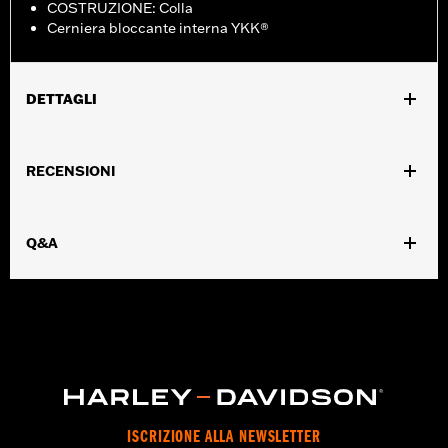
COSTRUZIONE: Colla
Cerniera bloccante interna YKK®
DETTAGLI
Genere:
Uomo
RECENSIONI
Caratteristiche funzionali:
Costruzione in cemento
GARANZIA:
Garanzia del produttore Wolverine Worldwide –
Visitare la pagina
www.h-d.com/warranty
per le informazioni
Q&A
complete
Origine:
D’importazione
Dimension Description:
ALTEZZA GAMBALE: 19 cm / ALTEZZA
TACCO: 3,8 cm
ISCRIZIONE ALLA NEWSLETTER