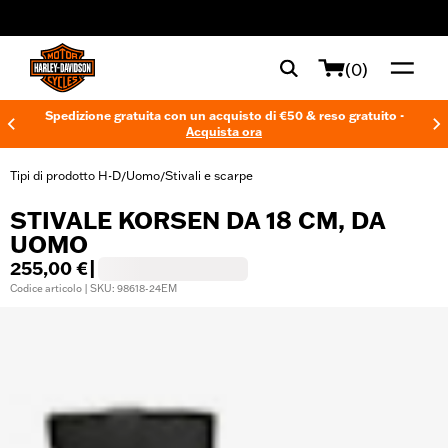
web accessibility
(0)
Spedizione gratuita con un acquisto di €50 & reso gratuito -
Acquista ora
Tipi di prodotto H-D
Uomo
Stivali e scarpe
/
/
STIVALE KORSEN DA 18 CM, DA
UOMO
255,00 €
|
Codice articolo | SKU: 98618-24EM