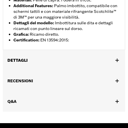
Materiali
:
Pelle di capra. Fodera in tricot.
Additional Features
:
Palmo imbottito, compatibile con
schermi tattili e con materiale rifrangente Scotchlite™
di 3M™ per una maggiore visibilità.
Dettagli del modello
:
Imbottitura sulle dita e dettagli
ricamati con punto lineare sul dorso.
Grafica
:
Ricamo diretto.
Certification
:
EN 13594:2015:
DETTAGLI
Genere:
Uomo
RECENSIONI
Caratteristiche funzionali:
Compatibile con schermi
,
,
touchscreen
Riflettente
Dita precurvate
GARANZIA:
Garanzia limitata di 2 anni - Visitare
www.h-
Q&A
d.com/warranty
per tutti i dettagli
Origine:
D’importazione