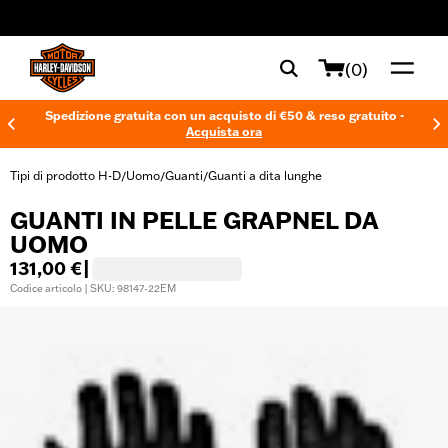
web accessibility
(0)
Spedizione gratuita con un acquisto di €50 & reso gratuito -
Acquista ora
Tipi di prodotto H-D
Uomo
Guanti
Guanti a dita lunghe
/
/
/
GUANTI IN PELLE GRAPNEL DA
UOMO
131,00 €
|
Codice articolo | SKU: 98147-22EM