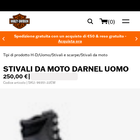
web accessibility
(0)
Spedizione gratuita con un acquisto di €50 & reso gratuito -
Acquista ora
Tipi di prodotto H-D
Uomo
Stivali e scarpe
Stivali da moto
/
/
/
STIVALI DA MOTO DARNEL UOMO
250,00 €
|
Codice articolo | SKU: 99351-22EM