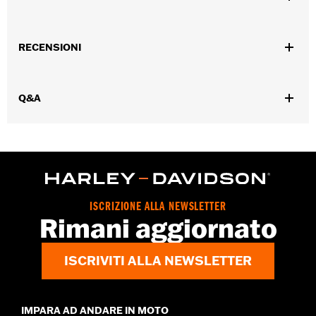
Genere:
Uomo
RECENSIONI
Caratteristiche funzionali:
Fabbricazione con guardolo
GARANZIA:
Garanzia del produttore Wolverine Worldwide –
Visitare la pagina
www.h-d.com/warranty
per le informazioni
Q&A
complete
Origine:
D’importazione
Dimension Description:
Altezza gambale: 20,3 cm/ Altezza
tacco 2,5 cm
ISCRIZIONE ALLA NEWSLETTER
Rimani aggiornato
ISCRIVITI ALLA NEWSLETTER
IMPARA AD ANDARE IN MOTO