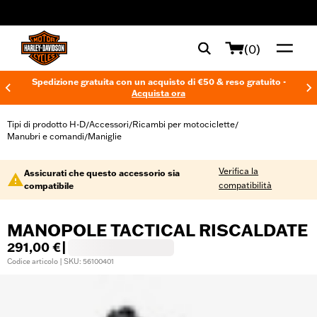
web accessibility
(0)
Spedizione gratuita con un acquisto di €50 & reso gratuito -
Acquista ora
Tipi di prodotto H-D
Accessori
Ricambi per motociclette
/
/
/
Manubri e comandi
Maniglie
/
Verifica la
Assicurati che questo accessorio sia
compatibilità
compatibile
MANOPOLE TACTICAL RISCALDATE
291,00 €
|
Codice articolo | SKU: 56100401