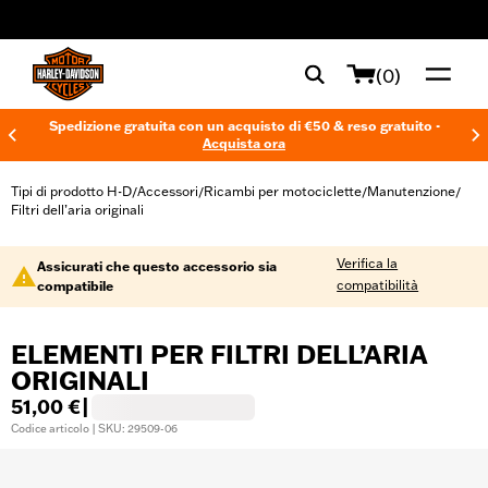
web accessibility
(0)
Spedizione gratuita con un acquisto di €50 & reso gratuito -
Acquista ora
Tipi di prodotto H-D
Accessori
Ricambi per motociclette
Manutenzione
/
/
/
/
Filtri dell’aria originali
Verifica la
Assicurati che questo accessorio sia
compatibilità
compatibile
ELEMENTI PER FILTRI DELL’ARIA
ORIGINALI
51,00 €
|
Codice articolo | SKU: 29509-06