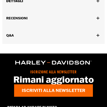
DETTAGLI
Per modelli FLHTCUSE '06-'10.
Venduti singolarmente:
Ciascuno
RECENSIONI
Contenuto della confezione:
Solo filtro dell’aria
Q&A
ISCRIZIONE ALLA NEWSLETTER
Rimani aggiornato
ISCRIVITI ALLA NEWSLETTER