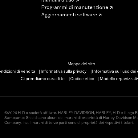
Programmi di manutenzione
Aggiornamenti software
Mappa del sito
ndizioni di vendita
Informativa sulla privacy
Informativa sull’uso dei
|
|
Ci prendiamo cura di te
Codice etico
Modello organizzati
|
|
©2026 H-D o società affiliate. HARLEY-DAVIDSON, HARLEY, H-D e il logo B
&amp;amp; Shield sono alcuni dei marchi di proprietà di Harley-Davidson M
Company, Inc. I marchi di terze parti sono di proprietà dei rispettivi titolari.