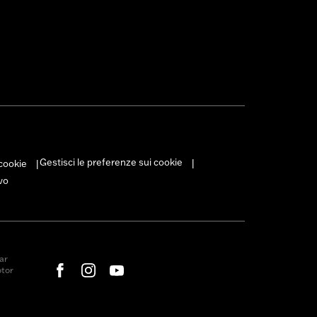
Gestisci le preferenze sui cookie
 cookie
|
|
vo
ar
otor