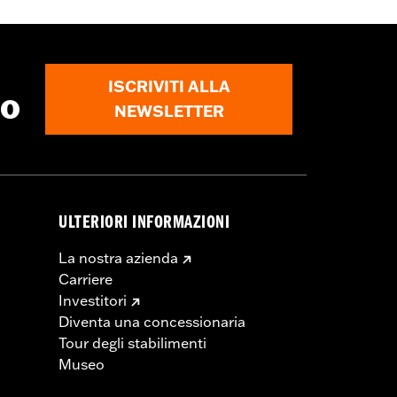
lloneria della puleggia e di quella
 L'installazione potrebbe richiedere
ISCRIVITI ALLA
to
NEWSLETTER
ULTERIORI INFORMAZIONI
La nostra azienda
Carriere
Investitori
Diventa una concessionaria
Tour degli stabilimenti
Museo