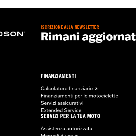
kit di installazione cerchio specifico per il modello, della bu
 Fare riferimento alla scheda con le istruzioni per i dettagli.
ISCRIZIONE ALLA NEWSLETTER
neumatico specifico per il modello.
Rimani aggiorna
FINANZIAMENTI
Calcolatore finanziario
Finanziamenti per le motociclette
Servizi assicurativi
Extended Service
SERVIZI PER LA TUA MOTO
Assistenza autorizzata
Manuali d’uso