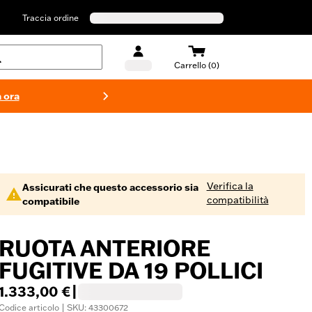
Traccia ordine
Carrello (0)
 ora
Costumi d
Verifica la
Assicurati che questo accessorio sia
compatibilità
compatibile
RUOTA ANTERIORE
FUGITIVE DA 19 POLLICI
1.333,00 €
|
Codice articolo | SKU: 43300672