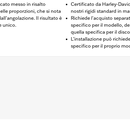
rcato messo in risalto
Certificato da Harley-Dav
elle proporzioni, che si nota
nostri rigidi standard in ma
ll’angolazione. Il risultato è
Richiede l'acquisto separato
e unico.
specifico per il modello, de
quella specifica per il disc
L’installazione può richie
specifico per il proprio mo
cetto CVO a meno che non siano dotati di ruote Fugitive). I m
isto separato di due kit disco del freno P/N 41500212.
re
llazione ruota, bulloneria ingranaggio e rotore
 istruzioni di installazione