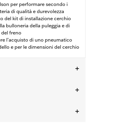
idson per performare secondo i
teria di qualità e durevolezza
 del kit di installazione cerchio
lla bulloneria della puleggia e di
o del freno
dere l’acquisto di uno pneumatico
dello e per le dimensioni del cerchio
odelli FLHX, FLTRX dal '24 in poi e