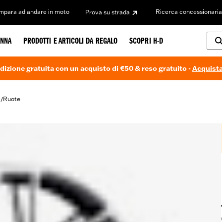
Impara ad andare in moto
Ricerca concessionaria
Prova su strada
NNA
PRODOTTI E ARTICOLI DA REGALO
SCOPRI H-D
dizione gratuita con un acquisto di €50 & reso gratuito -
Acquista
i
Ruote
/