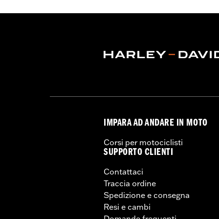
Dimensione cerchio:
19 Inch
NOTE:
Richiede l'acquisto separato del 
specifica per il disco del freno.
l'acquisto del cerchio e dello p
IMPARA AD ANDARE IN MOTO
Corsi per motociclisti
SUPPORTO CLIENTI
Contattaci
Traccia ordine
Spedizione e consegna
Resi e cambi
Domande frequenti