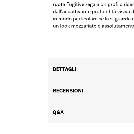
ruota Fugitive regala un profilo rice
dall’accattivante profondità visiva d
in modo particolare se la si guarda da
un look mozzafiato e assolutament
DETTAGLI
Per modelli Touring dal ‘14 in poi (ec
FLHXU dal '25 in poi richiedono l'acqu
RECENSIONI
Istruzioni di installazione
Posizionamento sulla moto:
Anterio
Venduto/i separatamente:
Q&A
Kit insta
Venduti singolarmente:
Ciascuno
Materiale:
Alluminio pressofuso
Contenuto della confezione:
Ruota e