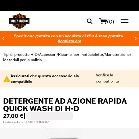
web accessibility
(0)
Spedizione gratuita con un acquisto di €50 & reso gratuito -
Acquista ora
Tipi di prodotto H-D
Accessori
Ricambi per motociclette
Manutenzione
/
/
/
/
Materiali per la pulizia
Verifica la
Assicurati che questo accessorio sia
compatibilità
compatibile
DETERGENTE AD AZIONE RAPIDA
QUICK WASH DI H-D
27,00 €
|
Codice articolo | SKU: 93600171