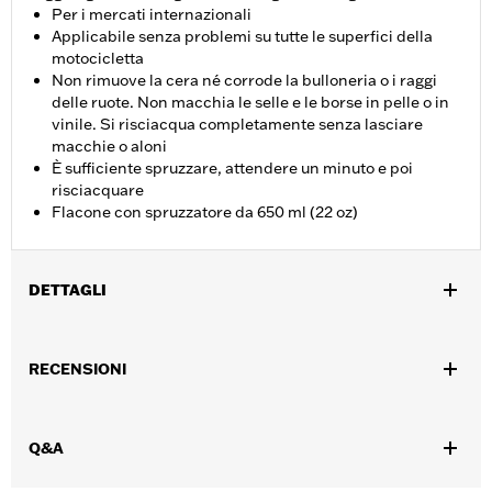
Per i mercati internazionali
Applicabile senza problemi su tutte le superfici della
motocicletta
Non rimuove la cera né corrode la bulloneria o i raggi
delle ruote. Non macchia le selle e le borse in pelle o in
vinile. Si risciacqua completamente senza lasciare
macchie o aloni
È sufficiente spruzzare, attendere un minuto e poi
risciacquare
Flacone con spruzzatore da 650 ml (22 oz)
DETTAGLI
Interfono
Istruzioni di installazione
RECENSIONI
Q&A