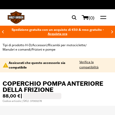
web accessibility
(0)
Spedizione gratuita con un acquisto di €50 & reso gratuito -
Acquista ora
Tipi di prodotto H-D
Accessori
Ricambi per motociclette
/
/
/
Manubri e comandi
Frizioni e pompe
/
Verifica la
Assicurati che questo accessorio sia
compatibilità
compatibile
COPERCHIO POMPA ANTERIORE
DELLA FRIZIONE
88,00 €
|
Codice articolo | SKU: 37000278