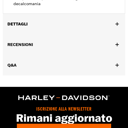
decalcomania
DETTAGLI
Per modelli Trike '17-'18.
Istruzioni di installazione
RECENSIONI
Venduti singolarmente:
Ciascuno
Contenuto della confezione:
Coperchio cromato, guarnizione,
bulloneria e decalcomania
Q&A
ISCRIZIONE ALLA NEWSLETTER
Rimani aggiornato