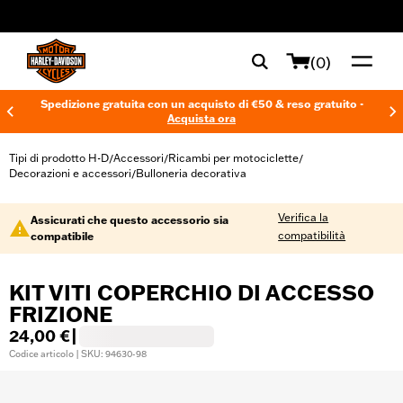
web accessibility
(0)
Spedizione gratuita con un acquisto di €50 & reso gratuito -
Acquista ora
Tipi di prodotto H-D
Accessori
Ricambi per motociclette
/
/
/
Decorazioni e accessori
Bulloneria decorativa
/
Verifica la
Assicurati che questo accessorio sia
compatibilità
compatibile
KIT VITI COPERCHIO DI ACCESSO
FRIZIONE
24,00 €
|
Codice articolo | SKU: 94630-98