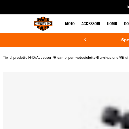
web accessibility
MOTO
ACCESSORI
UOMO
DO
Spe
Tipi di prodotto H-D
Accessori
Ricambi per motociclette
Illuminazione
Kit d
/
/
/
/