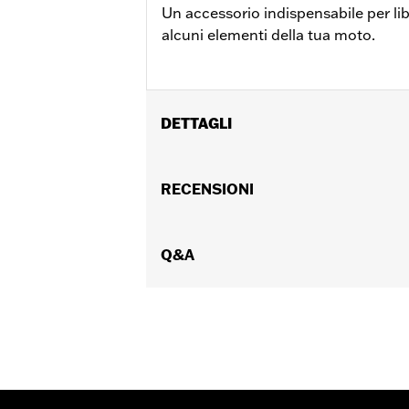
Un accessorio indispensabile per li
alcuni elementi della tua moto.
DETTAGLI
Per modelli FXST, FXSTS, FXSTSSE, 
dal ‘08 in poi.
RECENSIONI
Istruzioni di installazione
Posizionamento sulla moto:
Posteri
Venduti singolarmente:
Q&A
Ciascuno
Contenuto della confezione:
Tutta la