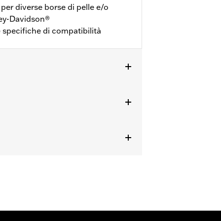
per diverse borse di pelle e/o
rley-Davidson®
e specifiche di compatibilità
 ‘03-’17, FLSTSC ‘05-’07 e FLSTSB
ezione