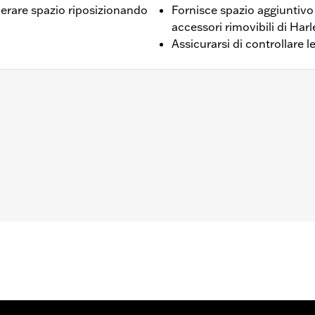
berare spazio riposizionando
Fornisce spazio aggiuntivo 
accessori rimovibili di Ha
Assicurarsi di controllare l
FXSTB, FXSTC, FLSTF, FLSTFB, FLSTFBS, FLSTS, FLSTFSE
ore
 bulloneria necessaria per riposizionare gli indicatori di dir