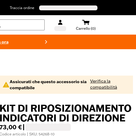
Traccia ordine
Carrello (0)
 ora
Costumi d
Verifica la
Assicurati che questo accessorio sia
compatibilità
compatibile
KIT DI RIPOSIZIONAMENTO
INDICATORI DI DIREZIONE
73,00 €
|
Codice articolo | SKU: 54268-10