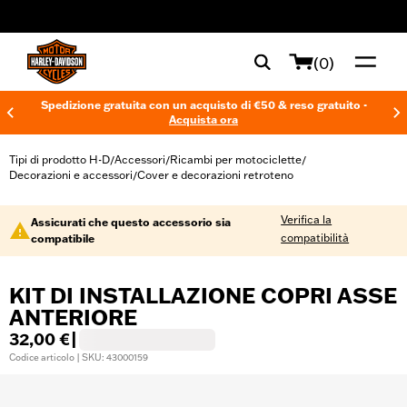
web accessibility
(0)
Spedizione gratuita con un acquisto di €50 & reso gratuito -
Acquista ora
Tipi di prodotto H-D
Accessori
Ricambi per motociclette
/
/
/
Decorazioni e accessori
Cover e decorazioni retroteno
/
Verifica la
Assicurati che questo accessorio sia
compatibilità
compatibile
KIT DI INSTALLAZIONE COPRI ASSE
ANTERIORE
32,00 €
|
Codice articolo | SKU: 43000159