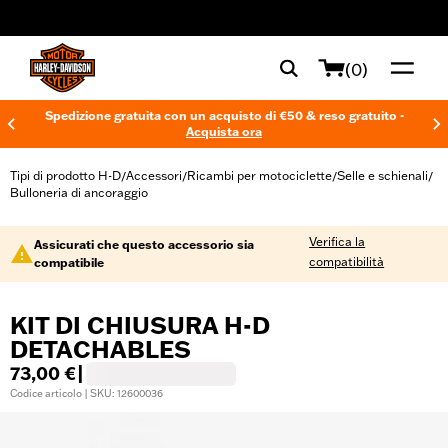
web accessibility
(0)
Spedizione gratuita con un acquisto di €50 & reso gratuito -
Acquista ora
Tipi di prodotto H-D
Accessori
Ricambi per motociclette
Selle e schienali
/
/
/
/
Bulloneria di ancoraggio
Verifica la
Assicurati che questo accessorio sia
compatibilità
compatibile
KIT DI CHIUSURA H-D
DETACHABLES
73,00 €
|
Codice articolo | SKU: 12600036