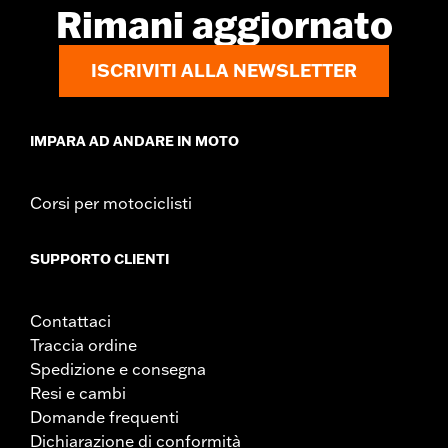
Rimani aggiornato
Materiale:
Aluminum
Contenuto della confezione:
Chiusure rotanti e rondelle per
l’installazione
ISCRIVITI ALLA NEWSLETTER
GARANZIA:
,,,,,,,,,,,,,,,,,,,,,,,,,,,,,,,,,,,,,,,,,,,,,,,,,,,,,,,,,,,,,,,
IMPARA AD ANDARE IN MOTO
Corsi per motociclisti
SUPPORTO CLIENTI
Contattaci
Traccia ordine
Spedizione e consegna
Resi e cambi
Domande frequenti
Dichiarazione di conformità