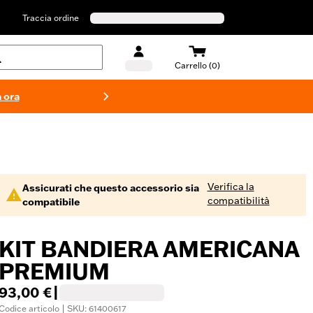
Traccia ordine
Carrello (0)
 ora
Costumi d
Verifica la
Assicurati che questo accessorio sia
compatibilità
compatibile
KIT BANDIERA AMERICANA
PREMIUM
93,00 €
|
Codice articolo | SKU: 61400617