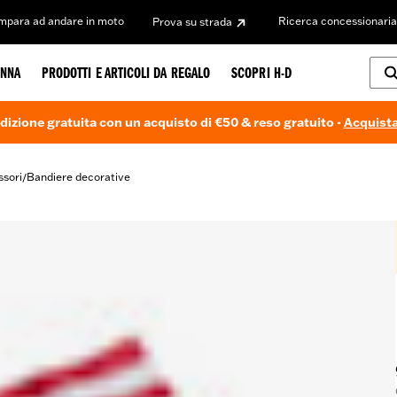
Impara ad andare in moto
Ricerca concessionaria
Prova su strada
NNA
PRODOTTI E ARTICOLI DA REGALO
SCOPRI H-D
dizione gratuita con un acquisto di €50 & reso gratuito -
Acquista
ssori
Bandiere decorative
/