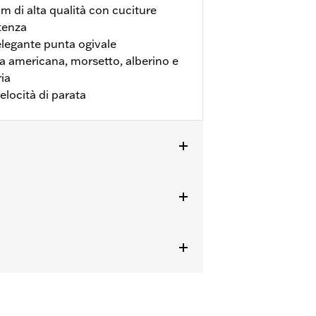
m di alta qualità con cuciture
stenza
elegante punta ogivale
ra americana, morsetto, alberino e
ria
elocità di parata
bagagli Premium Tour-Pak® P/N 53665-
otonda da 0,5 pollici di diametro.