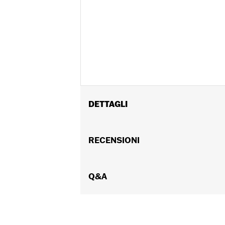
DETTAGLI
polliciAdatto al portabagagli Air Wi
87, al portapacchi Contoured Tour-Pak®
RECENSIONI
Istruzioni di installazione
Stile di montaggio:
Attacco portabag
Altezza:
Q&A
11 Inches
Venduti singolarmente:
Ciascuno
UDM altezza materiale:
Pollici
Lunghezza:
14 Inches
UDM lunghezza materiale:
Pollici