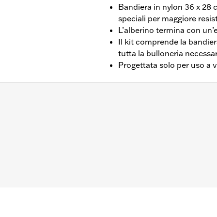
Bandiera in nylon 36 x 28 c
speciali per maggiore resi
L’alberino termina con un’
Il kit comprende la bandie
tutta la bulloneria necessa
Progettata solo per uso a v
ng Tour-Pak® P/N 79179-08, 53000063 o 50600097, al porta
 P/N 79148-06A e a tutti i portabagagli con barra esterna r
agli