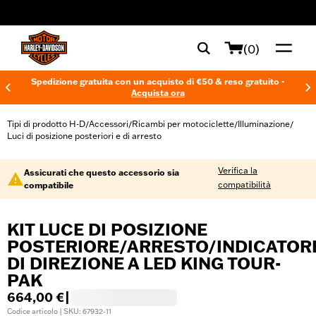
web accessibility
(0)
Spedizione gratuita con un acquisto di €50 & reso gratuito -
Acquista ora
Tipi di prodotto H-D
Accessori
Ricambi per motociclette
Illuminazione
/
/
/
/
Luci di posizione posteriori e di arresto
Verifica la
Assicurati che questo accessorio sia
compatibilità
compatibile
KIT LUCE DI POSIZIONE
POSTERIORE/ARRESTO/INDICATOR
DI DIREZIONE A LED KING TOUR-
PAK
664,00 €
|
Codice articolo | SKU: 67932-11