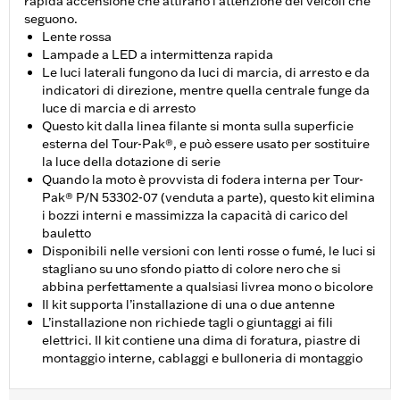
rapida accensione che attirano l'attenzione dei veicoli che
seguono.
Lente rossa
Lampade a LED a intermittenza rapida
Le luci laterali fungono da luci di marcia, di arresto e da
indicatori di direzione, mentre quella centrale funge da
luce di marcia e di arresto
Questo kit dalla linea filante si monta sulla superficie
esterna del Tour-Pak®, e può essere usato per sostituire
la luce della dotazione di serie
Quando la moto è provvista di fodera interna per Tour-
Pak® P/N 53302-07 (venduta a parte), questo kit elimina
i bozzi interni e massimizza la capacità di carico del
bauletto
Disponibili nelle versioni con lenti rosse o fumé, le luci si
stagliano su uno sfondo piatto di colore nero che si
abbina perfettamente a qualsiasi livrea mono o bicolore
Il kit supporta l’installazione di una o due antenne
L’installazione non richiede tagli o giuntaggi ai fili
elettrici. Il kit contiene una dima di foratura, piastre di
montaggio interne, cablaggi e bulloneria di montaggio