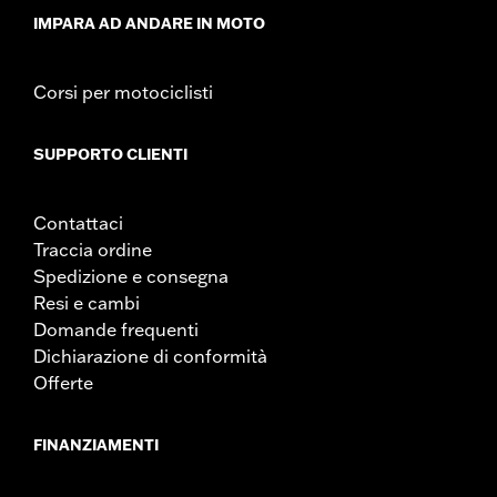
dato momento consumano più corrente elettrica di
IMPARA AD ANDARE IN MOTO
quanta l’impianto di carica della moto sia in grado di
generare, il consumo elettrico può esaurire la batteria e
provocare danni all’impianto elettrico del veicolo.
Corsi per motociclisti
Rivolgersi al proprio concessionario per conoscere la
quantità di corrente consumata dagli accessori elettrici.
SUPPORTO CLIENTI
Contattaci
Traccia ordine
Spedizione e consegna
Resi e cambi
Domande frequenti
Dichiarazione di conformità
Offerte
FINANZIAMENTI