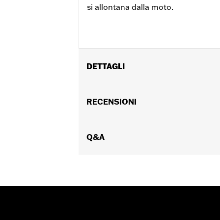
si allontana dalla moto.
DETTAGLI
Per modelli XL, Dyna®, Softail dal '17 
'23 in poi, FLHX, FLTRX, FLTRXSTSE da
RECENSIONI
D®. Non adatto a modelli per il Giappon
Venduto/i separatamente:
Sistema 
Venduti singolarmente:
Q&A
Ciascuno
Contenuto della confezione:
Solo po
ATTENZIONE:
Contiene una batteria a
gravi o morte. Possono v
dall’ingestione o dall’a
immediatamente assist