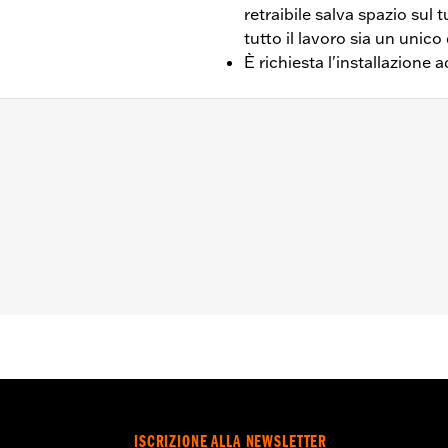
retraibile salva spazio sul 
tutto il lavoro sia un unico
È richiesta l'installazione
in poi (escluso il modello Softail® dal '25 in poi), Touring (
l '24 in poi e FLHXU e FLTRXRRSE dal '25 in poi) e Trike d
e. È obbligatorio effettuare l'installazione in concessionari
di sicurezza H-D Smart
rtachiavi elettronico
 moneta o a bottone. Tenere fuori dalla portata dei bambini.
erificarsi soffocamento, ustioni chimiche e perforazione de
pplicazione su qualunque parte del corpo possono prodursi u
enza medica.
ISCRIZIONE ALLA NEWSLETTER