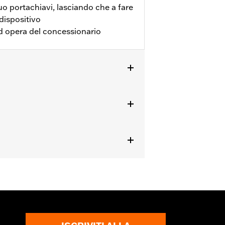
tuo portachiavi, lasciando che a fare
 dispositivo
 ad opera del concessionario
esclusi i modelli FLHXSE, FLTRXSE dal
otati di Smart Security System di H-
a.
 L’ingestione può cagionare lesioni
i tessuti molli. Entro due ore
stioni di elevata gravità. Cercare