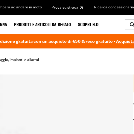
Impara ad andare in moto
Ricerca concessionaria
Prova su strada
NNA
PRODOTTI E ARTICOLI DA REGALO
SCOPRI H-D
dizione gratuita con un acquisto di €50 & reso gratuito -
Acquista
aggio
Impianti e allarmi
/