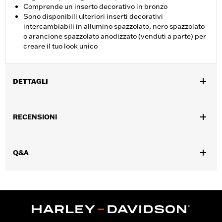
Comprende un inserto decorativo in bronzo
Sono disponibili ulteriori inserti decorativi
intercambiabili in allumino spazzolato, nero spazzolato
o arancione spazzolato anodizzato (venduti a parte) per
creare il tuo look unico
DETTAGLI
Per modelli Softail FL dal ’18 in poi dotati di pedana guidatore.
Istruzioni di installazione
RECENSIONI
Collezione:
Dominion
Venduto/i separatamente:
Ulteriori pezzi decorativi
intercambiabili Dominion
Q&A
Venduti singolarmente:
Coppia
Contenuto della confezione:
Appoggio pedale del freno,
elemento decorativo bronzeo e istruzioni di montaggio