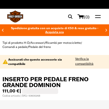
web accessibility
(0)
Spedizione gratuita con un acquisto di €50 & reso gratuito -
Acquista ora
Tipi di prodotto H-D
Accessori
Ricambi per motociclette
/
/
/
Comandi a pedale
Pedale del freno
/
Verifica la
Assicurati che questo accessorio sia
compatibilità
compatibile
INSERTO PER PEDALE FRENO
GRANDE DOMINION
111,00 €
|
Codice articolo | SKU: 50600268