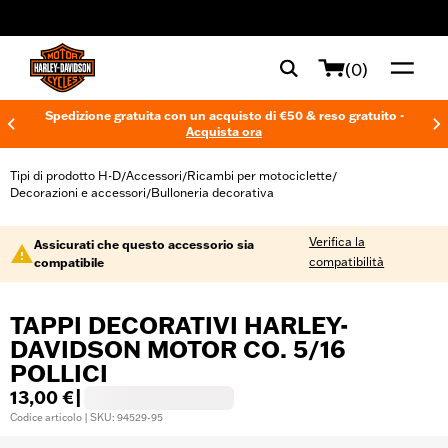
web accessibility
(0)
Spedizione gratuita con un acquisto di €50 & reso gratuito -
Acquista ora
Tipi di prodotto H-D
Accessori
Ricambi per motociclette
/
/
/
Decorazioni e accessori
Bulloneria decorativa
/
Verifica la
Assicurati che questo accessorio sia
compatibilità
compatibile
TAPPI DECORATIVI HARLEY-
DAVIDSON MOTOR CO. 5/16
POLLICI
13,00 €
|
Codice articolo | SKU: 94529-95