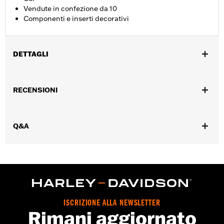
Vendute in confezione da 10
Componenti e inserti decorativi
DETTAGLI
Accessorio universale.
Collezione:
Harley-Davidson Motor Co.
RECENSIONI
Diametro:
0.312
UDM diametro materiale:
Pollici
Venduti singolarmente:
Ciascuno
Q&A
Contenuto della confezione:
10 tappi decorativi
ISCRIZIONE ALLA NEWSLETTER
Rimani aggiornato