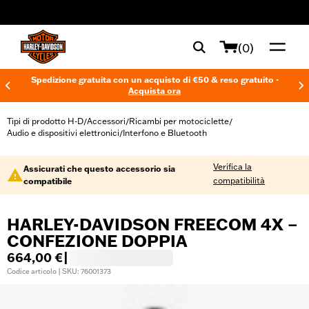
web accessibility
(0)
Spedizione gratuita con un acquisto di €50 & reso gratuito -
Acquista ora
Tipi di prodotto H-D
Accessori
Ricambi per motociclette
/
/
/
Audio e dispositivi elettronici
Interfono e Bluetooth
/
Verifica la
Assicurati che questo accessorio sia
compatibilità
compatibile
HARLEY-DAVIDSON FREECOM 4X –
CONFEZIONE DOPPIA
664,00 €
|
Codice articolo | SKU: 76001373