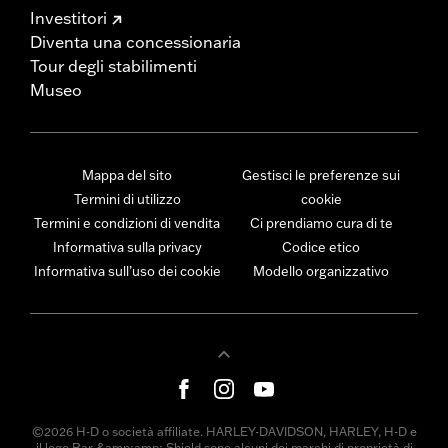
Investitori
Diventa una concessionaria
Tour degli stabilimenti
Museo
Mappa del sito
Gestisci le preferenze sui
Termini di utilizzo
cookie
Termini e condizioni di vendita
Ci prendiamo cura di te
Informativa sulla privacy
Codice etico
Informativa sull’uso dei cookie
Modello organizzativo
©2026 H-D o società affiliate. HARLEY-DAVIDSON, HARLEY, H-D e
il logo Bar &amp;amp; Shield sono alcuni dei marchi di proprietà di