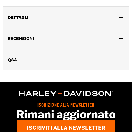
DETTAGLI
Genere:
Unisex
,
,
RECENSIONI
Caratteristiche funzionali:
Ventilato
Interno rimovibile
,
Traspirante
Antinebbia
GARANZIA:
Garanzia limitata di 1 anno – Visitare la pagina
Q&A
www.h-d.com/warranty
per le informazioni complete
Helmet Style:
Full Face
,
,
Technology:
Moisture Wicking
UV Protection
Shop To Be:
Cool
Origine:
Di importazione.
ISCRIZIONE ALLA NEWSLETTER
Rimani aggiornato
ISCRIVITI ALLA NEWSLETTER