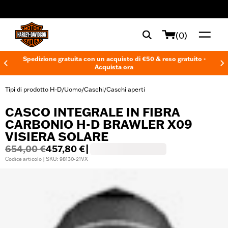
web accessibility
(0)
Spedizione gratuita con un acquisto di €50 & reso gratuito -
Acquista ora
Tipi di prodotto H-D
Uomo
Caschi
Caschi aperti
/
/
/
CASCO INTEGRALE IN FIBRA
CARBONIO H-D BRAWLER X09
VISIERA SOLARE
654,00 €
457,80 €
|
Codice articolo | SKU: 98130-21VX