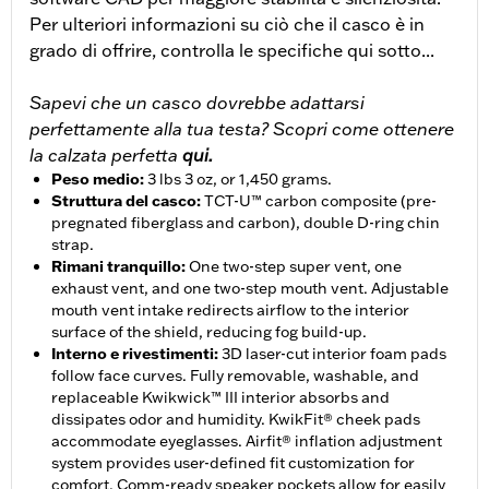
Per ulteriori informazioni su ciò che il casco è in
grado di offrire, controlla le specifiche qui sotto...
Sapevi che un casco dovrebbe adattarsi
perfettamente alla tua testa? Scopri come ottenere
la calzata perfetta
qui.
Peso medio
:
3 lbs 3 oz, or 1,450 grams.
Struttura del casco
:
TCT-U™ carbon composite (pre-
pregnated fiberglass and carbon), double D-ring chin
strap.
Rimani tranquillo
:
One two-step super vent, one
exhaust vent, and one two-step mouth vent. Adjustable
mouth vent intake redirects airflow to the interior
surface of the shield, reducing fog build-up.
Interno e rivestimenti
:
3D laser-cut interior foam pads
follow face curves. Fully removable, washable, and
replaceable Kwikwick™ III interior absorbs and
dissipates odor and humidity. KwikFit® cheek pads
accommodate eyeglasses. Airfit® inflation adjustment
system provides user-defined fit customization for
comfort. Comm-ready speaker pockets allow for easily