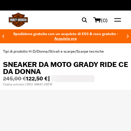
web accessibility
(0)
Spedizione gratuita con un acquisto di €50 & reso gratuito -
Acquista ora
Tipi di prodotto H-D
Donna
Stivali e scarpe
Scarpe tecniche
/
/
/
SNEAKER DA MOTO GRADY RIDE CE
DA DONNA
245,00 €
122,50 €
|
Codice articolo | SKU: 98647-25EW