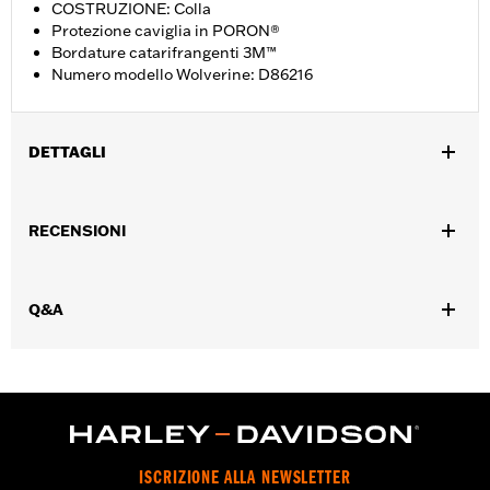
COSTRUZIONE: Colla
Protezione caviglia in PORON®
Bordature catarifrangenti 3M™
Numero modello Wolverine: D86216
DETTAGLI
Genere:
Donna
RECENSIONI
GARANZIA:
Garanzia del produttore Wolverine Worldwide –
Visitare la pagina
www.h-d.com/warranty
per le informazioni
complete
Q&A
Origine:
Importata
Dimension Description:
ALTEZZA GAMBALE: 13,3 cm /
ALTEZZA TACCO: 2,5 cm
ISCRIZIONE ALLA NEWSLETTER