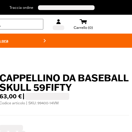
Traccia ordine
Carrello (0)
 ora
Costumi d
CAPPELLINO DA BASEBALL
SKULL 59FIFTY
63,00 €
|
Codice articolo | SKU: 99400-14VM