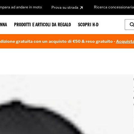
Impara ad andare in moto
Ricerca concessionaria
Prova su strada
NNA
PRODOTTI E ARTICOLI DA REGALO
SCOPRI H-D
dizione gratuita con un acquisto di €50 & reso gratuito -
Acquista