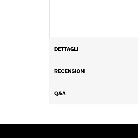
DETTAGLI
Genere:
Uomo
Collezione:
RECENSIONI
Willie G Skull
GARANZIA:
Garanzia limitata di 90 gio
Q&A