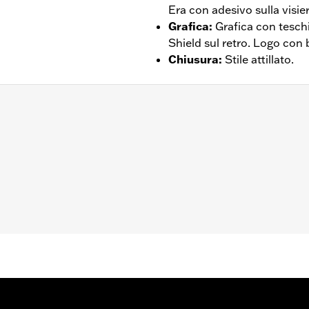
Era con adesivo sulla visier
Grafica
:
Grafica con tesch
Shield sul retro. Logo con 
Chiusura
:
Stile attillato.
rni – Visitare la pagina
www.h-d.com/warranty
per tutti i de