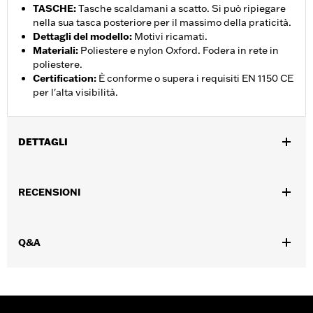
TASCHE
:
Tasche scaldamani a scatto. Si può ripiegare
nella sua tasca posteriore per il massimo della praticità.
Dettagli del modello
:
Motivi ricamati.
Materiali
:
Poliestere e nylon Oxford. Fodera in rete in
poliestere.
Certification
:
È conforme o supera i requisiti EN 1150 CE
per l'alta visibilità.
DETTAGLI
Genere:
Uomo
,
,
,
RECENSIONI
Caratteristiche funzionali:
Vita regolabile
Tasche
Riflettente
,
Auto-imballante
Chiusura anteriore con cerniera a doppio
cursore
Q&A
GARANZIA:
Garanzia limitata di 2 anni – Visitare la pagina
www.h-d.com/warranty
per le informazioni complete
Origine:
Importata