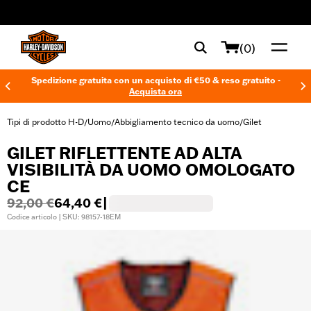
web accessibility
(0)
Spedizione gratuita con un acquisto di €50 & reso gratuito -
Acquista ora
Tipi di prodotto H-D
Uomo
Abbigliamento tecnico da uomo
Gilet
/
/
/
GILET RIFLETTENTE AD ALTA
VISIBILITÀ DA UOMO OMOLOGATO
CE
92,00 €
64,40 €
|
Codice articolo | SKU: 98157-18EM